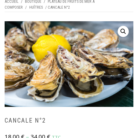
ACCUEIL
/
BOUTIQUE
/
PLATEAU DE FRUITS DE MER A
COMPOSER
/
HUÎTRES
/ CANCALE N°2
CANCALE N°2
18.00
€
–
34.00
€
TTC