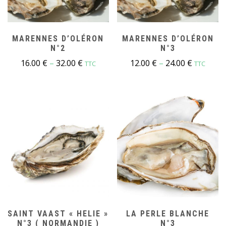
MARENNES D’OLÉRON
MARENNES D’OLÉRON
N°2
N°3
16.00
€
–
32.00
€
12.00
€
–
24.00
€
TTC
TTC
SAINT VAAST « HELIE »
LA PERLE BLANCHE
N°3 ( NORMANDIE )
N°3