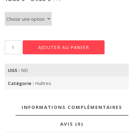
Quantité
quantité
AJOUTER AU PANIER
de
Cancale
N°2
UGS :
ND
Catégorie :
Huîtres
INFORMATIONS COMPLÉMENTAIRES
AVIS (0)