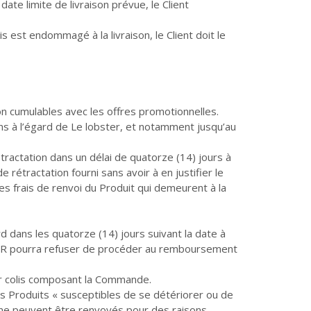
ate limite de livraison prévue, le Client
olis est endommagé à la livraison, le Client doit le
n cumulables avec les offres promotionnelles.
ons à l’égard de Le lobster, et notamment jusqu’au
ractation dans un délai de quatorze (14) jours à
rétractation fourni sans avoir à en justifier le
s frais de renvoi du Produit qui demeurent à la
 dans les quatorze (14) jours suivant la date à
STER pourra refuser de procéder au remboursement
ier colis composant la Commande.
es Produits « susceptibles de se détériorer ou de
i ne peuvent être renvoyés pour des raisons