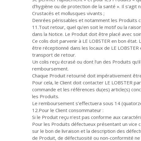
d’hygiène ou de protection de la santé ». Il s’agi
Crustacés et mollusques vivants ;
Denrées périssables et notamment les Produits cu
11.Tout retour, quel qu’en soit le motif ou la rais
dans la Notice. Le Produit doit être placé avec soi
Ce colis doit parvenir à LE LOBSTER en bon état. L
être réceptionné dans les locaux de LE LOBSTER en 
transport de retour.
Un colis reçu écrasé ou dont l’un des Produits qu’i
remboursement.
Chaque Produit retourné doit impérativement êtr
Pour cela, le Client doit contacter LE LOBSTER par
commande et les références du(es) article(s) con
les Produits.
Le remboursement s’effectuera sous 14 (quatorze
12.Pour le Client consommateur :
Si le Produit reçu n’est pas conforme aux carac
Pour les Produits défectueux présentant un vice ca
sur le bon de livraison et la description des dé
de Produit, de défectuosité ou non-conformité ne 