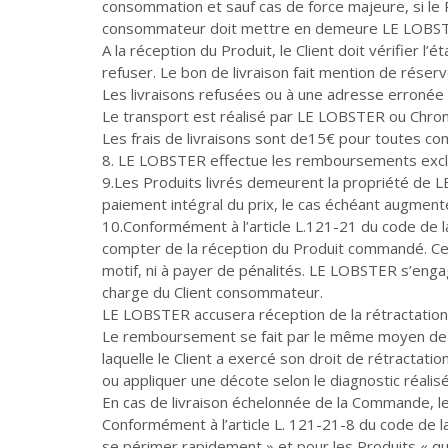
consommation et sauf cas de force majeure, si le Pr
consommateur doit mettre en demeure LE LOBSTER d
A la réception du Produit, le Client doit vérifier l’é
refuser. Le bon de livraison fait mention de réser
Les livraisons refusées ou à une adresse erronée fe
Le transport est réalisé par LE LOBSTER ou Chro
Les frais de livraisons sont de15€ pour toutes c
8. LE LOBSTER effectue les remboursements exclus
9.Les Produits livrés demeurent la propriété de LE
paiement intégral du prix, le cas échéant augmenté
10.Conformément à l’article L.121-21 du code de l
compter de la réception du Produit commandé. Ce dr
motif, ni à payer de pénalités. LE LOBSTER s’enga
charge du Client consommateur.
LE LOBSTER accusera réception de la rétractation 
Le remboursement se fait par le même moyen de pai
laquelle le Client a exercé son droit de rétract
ou appliquer une décote selon le diagnostic réalisé
En cas de livraison échelonnée de la Commande, le
Conformément à l’article L. 121-21-8 du code de l
se périmer rapidement » et pour les Produits « qu