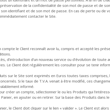
 préservation de la confidentialité de son mot de passe et de so
e son identifiant et de son mot de passe. En cas de perte ou de vo
oit immédiatement contacter le Site.
ompte le Client reconnaît avoir lu, compris et accepté les prés
itions.
ès, d’introduction d’un nouveau service ou d’évolution de toute a
s. Le Client doit régulièrement les consulter pour se tenir infor
duits sur le Site sont exprimés en Euros toutes taxes comprises, h
 concernés. Si le taux de T.V.A. venait à être modifié, ces change
réalablement informé.
ur créer un compte, sélectionner le ou les Produits qui l’intéres
 Panier, en ajouter ou en retirer. Sur la base des Produits dans le 
, le Client doit cliquer sur le lien « valider ». Le Client est alo