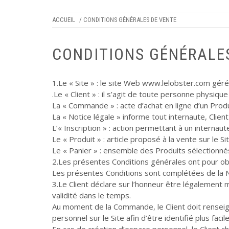
ACCUEIL
/ CONDITIONS GÉNÉRALES DE VENTE
CONDITIONS GÉNÉRALE
1.Le « Site » : le site Web
www.lelobster.com
géré 
.Le « Client » : il s’agit de toute personne physi
La « Commande » : acte d’achat en ligne d’un Produ
La « Notice légale » informe tout internaute, Client 
L’« Inscription » : action permettant à un interna
Le « Produit » : article proposé à la vente sur le Sit
Le « Panier » : ensemble des Produits sélection
2.Les présentes Conditions générales ont pour obje
Les présentes Conditions sont complétées de la No
3.Le Client déclare sur l’honneur être légalement m
validité dans le temps.
Au moment de la Commande, le Client doit renseign
personnel sur le Site afin d’être identifié plus f
En cas de création d’espace personnel, le Client cho