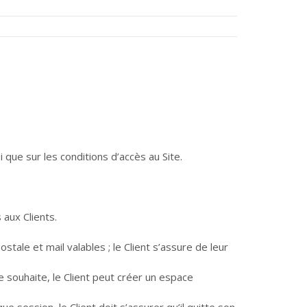
i que sur les conditions d’accès au Site.
 aux Clients.
tale et mail valables ; le Client s’assure de leur
 souhaite, le Client peut créer un espace
e session, le Client doit s’assurer qu’il quitte son