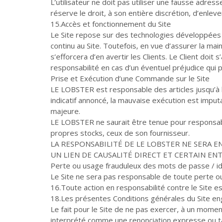
L’utilisateur ne doit pas utiliser une fausse adres
réserve le droit, à son entière discrétion, d’enlev
15.Accès et fonctionnement du Site
Le Site repose sur des technologies développées
continu au Site. Toutefois, en vue d’assurer la ma
s’efforcera d’en avertir les Clients. Le Client doit
responsabilité en cas d’un éventuel préjudice qui p
Prise et Exécution d’une Commande sur le Site
LE LOBSTER est responsable des articles jusqu’à le
indicatif annoncé, la mauvaise exécution est imputa
majeure.
LE LOBSTER ne saurait être tenue pour responsable
propres stocks, ceux de son fournisseur.
LA RESPONSABILITÉ DE LE LOBSTER NE SERA E
UN LIEN DE CAUSALITÉ DIRECT ET CERTAIN EN
Perte ou usage frauduleux des mots de passe / id
Le Site ne sera pas responsable de toute perte ou
16.Toute action en responsabilité contre le Site 
18.Les présentes Conditions générales du Site enga
Le fait pour le Site de ne pas exercer, à un mom
interprété comme une renonciation expresse ou taci