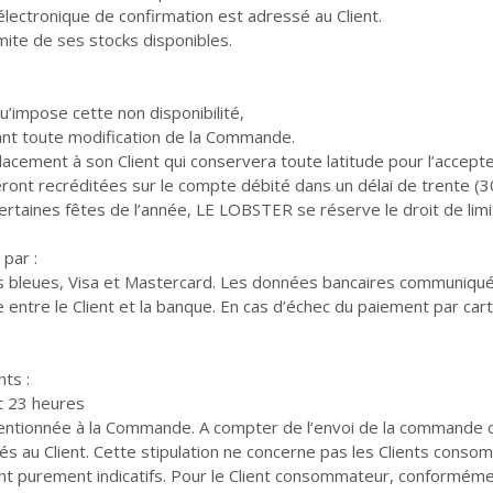
 électronique de confirmation est adressé au Client.
ite de ses stocks disponibles.
qu’impose cette non disponibilité,
ant toute modification de la Commande.
ement à son Client qui conservera toute latitude pour l’accepter
eront recréditées sur le compte débité dans un délai de trente (30
taines fêtes de l’année, LE LOBSTER se réserve le droit de li
par :
tes bleues, Visa et Mastercard. Les données bancaires communiqué
ntre le Client et la banque. En cas d’échec du paiement par carte
nts :
t 23 heures
mentionnée à la Commande. A compter de l’envoi de la commande chez
és au Client. Cette stipulation ne concerne pas les Clients conso
t purement indicatifs. Pour le Client consommateur, conformémen