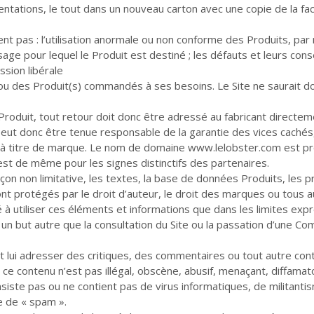
tations, le tout dans un nouveau carton avec une copie de la fac
ent pas : l’utilisation anormale ou non conforme des Produits, par
usage pour lequel le Produit est destiné ; les défauts et leurs co
ssion libérale
 ou des Produit(s) commandés à ses besoins. Le Site ne saurait d
e Produit, tout retour doit donc être adressé au fabricant direc
ut donc être tenue responsable de la garantie des vices cachés, 
à titre de marque. Le nom de domaine
www.lelobster.com
est pr
n est de même pour les signes distinctifs des partenaires.
façon non limitative, les textes, la base de données Produits, le
t protégés par le droit d’auteur, le droit des marques ou tous autr
orisé à utiliser ces éléments et informations que dans les limites e
un but autre que la consultation du Site ou la passation d’une Co
 lui adresser des critiques, des commentaires ou tout autre con
ce contenu n’est pas illégal, obscène, abusif, menaçant, diffamat
onsiste pas ou ne contient pas de virus informatiques, de militanti
e de « spam ».