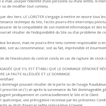
se e-mail, usurper l’identité d’une personne ou d’une entité, ni me
er ou de modifier tout contenu.
 par des tiers. LE LOBSTER s’engage à mettre en œuvre tous le
intenance technique du Site, l’accès pourra être interrompu ponctu
 s’assurer de la compatibilité de son matériel informatique et des l
ourrait résulter de l’indisponibilité du Site ou d’un problème de co
ur livraison, mais ne pourra être tenu comme responsable si en c
ble, soit au consommateur, soit au fait, imprévisible et insurmonta
 de l’inexécution du contrat conclu en cas de rupture de stock ou
NGAGÉE QUE S’IL EST ÉTABLI QUE LE DOMMAGE DÉNONCÉ RÉSU
TRE LA FAUTE ALLÉGUÉE ET LE DOMMAGE.
entifiant
 dommage pouvant résulter de la perte ou de l’usage frauduleux d
est prescrite un (1) an après la survenance du fait dommageable g
gent juridiquement et contractuellement le Site et le Client.
ent quelconque, une prérogative reconnue par les présentes Condi
te au droit d’exercer ladite prérogative à l’avenir.