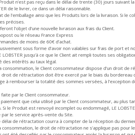
oduit n’est pas reçu dans le délai de trente (30) jours suivant la d
e le livrer, ce dans un délai raisonnable.
tat de l’emballage ainsi que les Produits lors de la livraison. Si le c
ves précises.
ront l’objet d’une nouvelle livraison aux frais du Client.
nopost ou le réseau France Express
ommandes de moins de 60€ d’achat.
ivement sous forme d’avoir non valables sur frais de port et no
 LOBSTER jusqu’à ce que le Client ait rempli toutes ses obligati
 des intérêts au taux légal.
a consommation, le Client consommateur dispose d’un droit de rét
oit de rétractation doit être exercé par le biais du bordereau de 
ge à rembourser la totalité des sommes versées, à l’exception de
faite par le Client consommateur.
ement que celui utilisé par le Client consommateur, au plus tard
ation. Si le Produit est renvoyé incomplet ou endommagé, LE LOB
 par le service après-vente du Site.
 délai de rétractation courra à compter de la réception du dern
a consommation, le droit de rétractation ne s’applique pas pour l
i ont été descellés par le consommateur après la livraison et qu