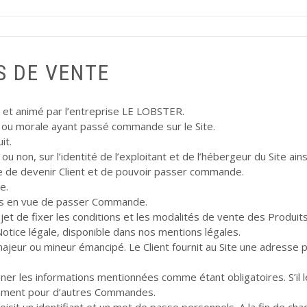
S DE VENTE
et animé par l’entreprise LE LOBSTER.
que ou morale ayant passé commande sur le Site.
it.
ou non, sur l’identité de l’exploitant et de l’hébergeur du Site ains
ute de devenir Client et de pouvoir passer commande.
e.
nés en vue de passer Commande.
t de fixer les conditions et les modalités de vente des Produits
tice légale, disponible dans nos mentions légales.
ajeur ou mineur émancipé. Le Client fournit au Site une adresse pos
er les informations mentionnées comme étant obligatoires. S’il le
acilement pour d’autres Commandes.
isit un identifiant et un mot de passe personnels. A la fin de chaqu